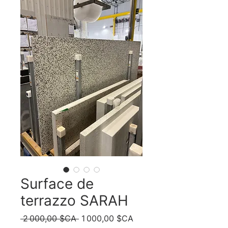
Surface de
terrazzo SARAH
Prix
Prix
 2 000,00 $CA 
1 000,00 $CA