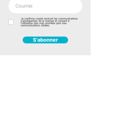
Je confirme vouloir recevoir les communications
subséquentes de la marque et consent à
l’utilisation des mes données pour des
communications ciblées
S'abonner
RBQ :
8358-7105-01
(418) 550-9089
Divisions